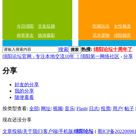
今日绵阳
交友征婚
吃喝玩乐
女性频道
帅哥美女
旅游摄影
花卉宠物
绵阳婚庆
搜索
热搜:
绵阳论坛十周年了
搜索
绵阳论坛官网 - 专注本地交流10年 ！绵阳第一网络社区
›
分享
分享
好友的分享
我的分享
随便看看
按类型查看:
全部
|
网址
|
视频
|
音乐
|
Flash
|
日志
|
投票
|
用户
|
帖子
现在还没分享
文章投稿
|
关于我们
|
客户端
|
手机版
|
绵阳论坛
(
蜀ICP备20220098