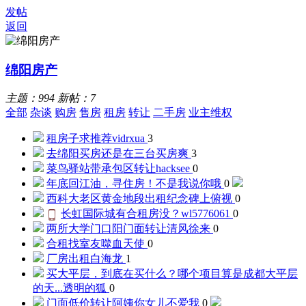
发帖
返回
绵阳房产
主题：994 新帖：7
全部
杂谈
购房
售房
租房
转让
二手房
业主维权
租房子求推荐
vidrxua
3
去绵阳买房还是在三台买房
爽
3
菜鸟驿站带承包区转让
hacksee
0
年底回江油，寻住房！
不是我说你哦
0
西科大老区黄金地段出租
纪念碑上俯视
0
长虹国际城有合租房没？
wl5776061
0
两所大学门口阳门面转让
清风徐来
0
合租找室友
噬血天使
0
厂房出租
白海龙
1
买大平层，到底在买什么？哪个项目算是成都大平层
的天...
透明的狐
0
门面低价转让
阿姨你女儿不爱我
0