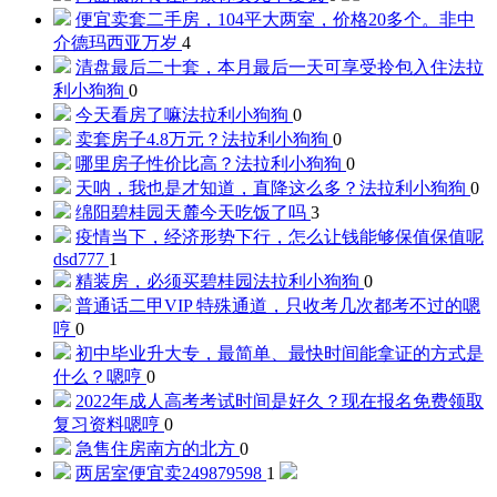
便宜卖套二手房，104平大两室，价格20多个。非中
介
德玛西亚万岁
4
清盘最后二十套，本月最后一天可享受拎包入住
法拉
利小狗狗
0
今天看房了嘛
法拉利小狗狗
0
卖套房子4.8万元？
法拉利小狗狗
0
哪里房子性价比高？
法拉利小狗狗
0
天呐，我也是才知道，直降这么多？
法拉利小狗狗
0
绵阳碧桂园天麓
今天吃饭了吗
3
疫情当下，经济形势下行，怎么让钱能够保值保值呢
dsd777
1
精装房，必须买碧桂园
法拉利小狗狗
0
普通话二甲VIP 特殊通道，只收考几次都考不过的
嗯
哼
0
初中毕业升大专，最简单、最快时间能拿证的方式是
什么？
嗯哼
0
2022年成人高考考试时间是好久？现在报名免费领取
复习资料
嗯哼
0
急售住房
南方的北方
0
两居室便宜卖
249879598
1