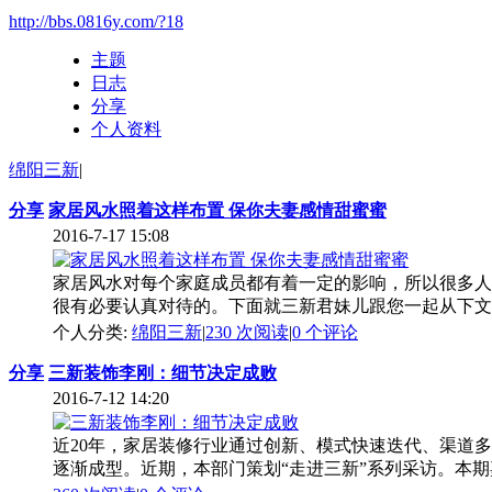
http://bbs.0816y.com/?18
主题
日志
分享
个人资料
绵阳三新
|
分享
家居风水照着这样布置 保你夫妻感情甜蜜蜜
2016-7-17 15:08
家居风水对每个家庭成员都有着一定的影响，所以很多人
很有必要认真对待的。下面就三新君妹儿跟您一起从下文中
个人分类:
绵阳三新
|
230 次阅读
|
0
个评论
分享
三新装饰李刚：细节决定成败
2016-7-12 14:20
近20年，家居装修行业通过创新、模式快速迭代、渠道
逐渐成型。近期，本部门策划“走进三新”系列采访。本期嘉宾李