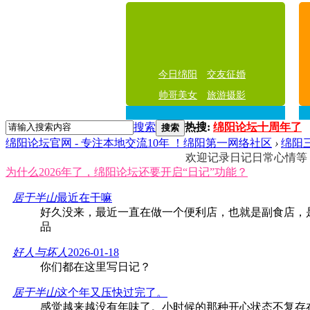
今日绵阳
交友征婚
帅哥美女
旅游摄影
搜索
热搜:
绵阳论坛十周年了
搜索
绵阳论坛官网 - 专注本地交流10年 ！绵阳第一网络社区
›
绵阳
欢迎记录日记日常心情等
为什么2026年了，绵阳论坛还要开启“日记”功能？
居于半山
最近在干嘛
好久没来，最近一直在做一个便利店，也就是副食店，
品
好人与坏人
2026-01-18
你们都在这里写日记？
居于半山
这个年又压快过完了。
感觉越来越没有年味了。小时候的那种开心状态不复存