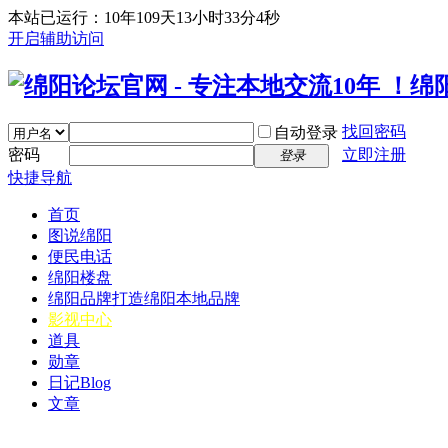
本站已运行：10年109天13小时33分4秒
开启辅助访问
找回密码
自动登录
密码
立即注册
登录
快捷导航
首页
图说绵阳
便民电话
绵阳楼盘
绵阳品牌
打造绵阳本地品牌
影视中心
道具
勋章
日记
Blog
文章