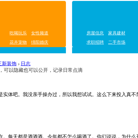
吃喝玩乐
女性频道
房屋信息
家具建材
花卉宠物
绵阳婚庆
求职招聘
二手市场
三新装饰
›
日志
，可以隐藏也可以公开，记录日常点滴
是实体吧。我没亲手操办过，所以我想试试。这么下来投入真不简
在。每天都是酒酒酒。今年都不怎么喝酒了。你们说说，为什么