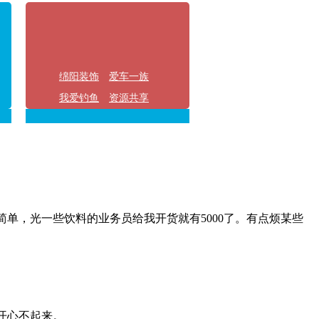
绵阳装饰
爱车一族
我爱钓鱼
资源共享
单，光一些饮料的业务员给我开货就有5000了。有点烦某些
开心不起来。