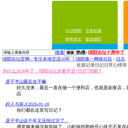
今日绵阳
交友征婚
帅哥美女
旅游摄影
搜索
热搜:
绵阳论坛十周年了
搜索
绵阳论坛官网 - 专注本地交流10年 ！绵阳第一网络社区
›
日志
欢迎记录日记日常心情等
为什么2026年了，绵阳论坛还要开启“日记”功能？
居于半山
最近在干嘛
好久没来，最近一直在做一个便利店，也就是副食店，
品
好人与坏人
2026-01-18
你们都在这里写日记？
居于半山
这个年又压快过完了。
感觉越来越没有年味了。小时候的那种开心状态不复存