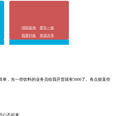
绵阳装饰
爱车一族
我爱钓鱼
资源共享
单，光一些饮料的业务员给我开货就有5000了。有点烦某些
开心不起来。