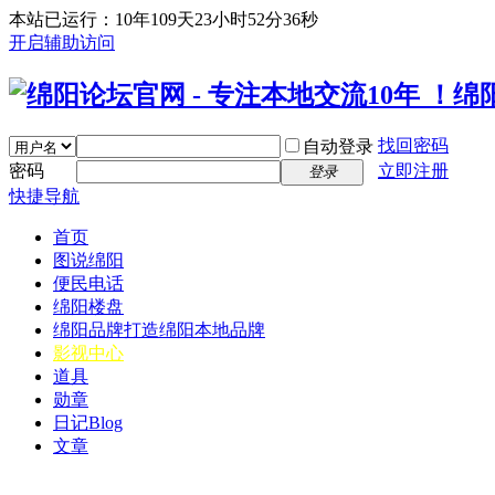
本站已运行：10年109天23小时52分37秒
开启辅助访问
找回密码
自动登录
密码
立即注册
登录
快捷导航
首页
图说绵阳
便民电话
绵阳楼盘
绵阳品牌
打造绵阳本地品牌
影视中心
道具
勋章
日记
Blog
文章