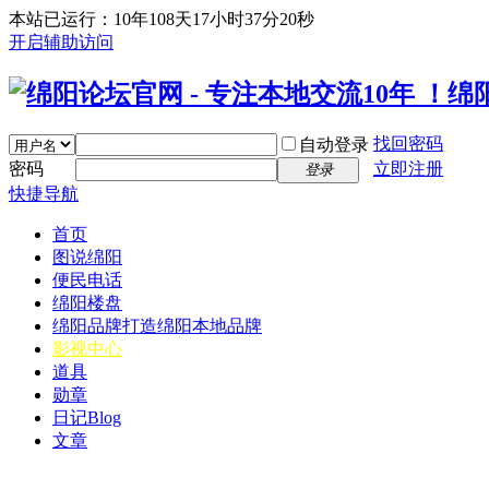
本站已运行：10年108天17小时37分21秒
开启辅助访问
找回密码
自动登录
密码
立即注册
登录
快捷导航
首页
图说绵阳
便民电话
绵阳楼盘
绵阳品牌
打造绵阳本地品牌
影视中心
道具
勋章
日记
Blog
文章