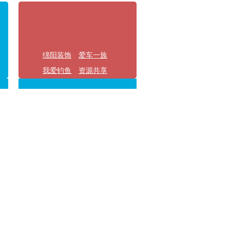
绵阳装饰
爱车一族
我爱钓鱼
资源共享