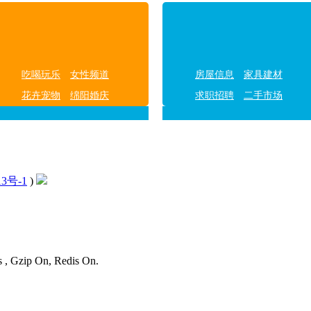
吃喝玩乐
女性频道
房屋信息
家具建材
花卉宠物
绵阳婚庆
求职招聘
二手市场
13号-1
)
s , Gzip On, Redis On.